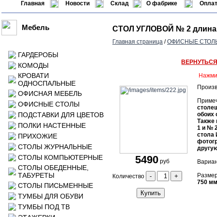
Главная
Новости
Склад
О фабрике
Оплат
Мебель
СТОЛ УГЛОВОЙ № 2 длина
Главная страница
/
ОФИСНЫЕ СТОЛ
ГАРДЕРОБЫ
ВЕРНУТЬС
КОМОДЫ
КРОВАТИ
Нажми
ОДНОСПАЛЬНЫЕ
Произв
ОФИСНАЯ МЕБЕЛЬ
Приме
ОФИСНЫЕ СТОЛЫ
столеш
ПОДСТАВКИ ДЛЯ ЦВЕТОВ
обоих 
Также
ПОЛКИ НАСТЕННЫЕ
1 и № 
стола 
ПРИХОЖИЕ
фотогр
СТОЛЫ ЖУРНАЛЬНЫЕ
другую
СТОЛЫ КОМПЬЮТЕРНЫЕ
5490
руб
Вариан
СТОЛЫ ОБЕДЕННЫЕ,
ТАБУРЕТЫ
Размер
-
+
Количество
750 мм
СТОЛЫ ПИСЬМЕННЫЕ
Купить
ТУМБЫ ДЛЯ ОБУВИ
ТУМБЫ ПОД ТВ