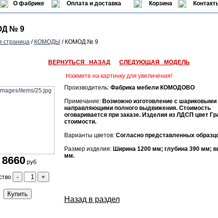
О фабрике
Оплата и доставка
Корзина
Контакт
Д № 9
я страница
/
КОМОДЫ
/ КОМОД № 9
ВЕРНУТЬСЯ НАЗАД
СЛЕДУЮЩАЯ МОДЕЛЬ
Нажмите на картинку для увеличения!
Производитель:
Фабрика мебели КОМОДОВО
Примечание:
Возможно изготовление с шариковыми
направляющими полного выдвижения. Стоимость
оговаривается при заказе. Изделия из ЛДСП цвет Гр
стоимости.
Варианты цветов:
Согласно представленных образцо
Размер изделия:
Ширина 1200 мм; глубина 390 мм; в
мм.
8660
руб
-
+
ство
Купить
Назад в раздел