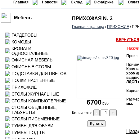
Главная
Новости
Склад
О фабрике
Оплат
Мебель
ПРИХОЖАЯ № 3
Главная страница
/
ПРИХОЖИЕ
/ ПР
ГАРДЕРОБЫ
ВЕРНУТЬС
КОМОДЫ
КРОВАТИ
Нажми
ОДНОСПАЛЬНЫЕ
Произв
ОФИСНАЯ МЕБЕЛЬ
Приме
ОФИСНЫЕ СТОЛЫ
Кромка
ПОДСТАВКИ ДЛЯ ЦВЕТОВ
хроми
выдвиж
ПОЛКИ НАСТЕННЫЕ
ЛДСП ц
ПРИХОЖИЕ
Вариан
СТОЛЫ ЖУРНАЛЬНЫЕ
Размер
СТОЛЫ КОМПЬЮТЕРНЫЕ
6700
руб
мм.
СТОЛЫ ОБЕДЕННЫЕ,
ТАБУРЕТЫ
-
+
Количество
СТОЛЫ ПИСЬМЕННЫЕ
Купить
ТУМБЫ ДЛЯ ОБУВИ
Назад
ТУМБЫ ПОД ТВ