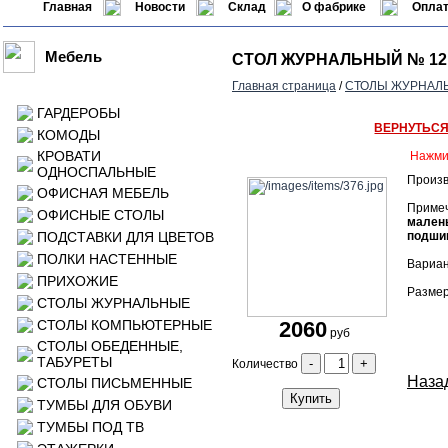
Главная
Новости
Склад
О фабрике
Оплат
Мебель
СТОЛ ЖУРНАЛЬНЫЙ № 12
Главная страница
/
СТОЛЫ ЖУРНАЛ
ГАРДЕРОБЫ
ВЕРНУТЬС
КОМОДЫ
КРОВАТИ
Нажми
ОДНОСПАЛЬНЫЕ
Произв
ОФИСНАЯ МЕБЕЛЬ
Приме
ОФИСНЫЕ СТОЛЫ
малень
ПОДСТАВКИ ДЛЯ ЦВЕТОВ
подшип
ПОЛКИ НАСТЕННЫЕ
Вариан
ПРИХОЖИЕ
Размер
СТОЛЫ ЖУРНАЛЬНЫЕ
СТОЛЫ КОМПЬЮТЕРНЫЕ
2060
руб
СТОЛЫ ОБЕДЕННЫЕ,
ТАБУРЕТЫ
-
+
Количество
Назад
СТОЛЫ ПИСЬМЕННЫЕ
Купить
ТУМБЫ ДЛЯ ОБУВИ
ТУМБЫ ПОД ТВ