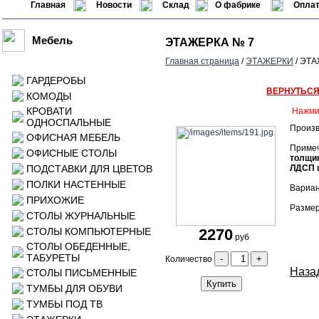
Главная
Новости
Склад
О фабрике
Оплат
Мебель
ЭТАЖЕРКА № 7
Главная страница
/
ЭТАЖЕРКИ
/ ЭТ
ГАРДЕРОБЫ
ВЕРНУТЬС
КОМОДЫ
КРОВАТИ
Нажми
ОДНОСПАЛЬНЫЕ
Произв
ОФИСНАЯ МЕБЕЛЬ
Приме
ОФИСНЫЕ СТОЛЫ
толщин
ПОДСТАВКИ ДЛЯ ЦВЕТОВ
ЛДСП ц
ПОЛКИ НАСТЕННЫЕ
Вариан
ПРИХОЖИЕ
Размер
СТОЛЫ ЖУРНАЛЬНЫЕ
СТОЛЫ КОМПЬЮТЕРНЫЕ
2270
руб
СТОЛЫ ОБЕДЕННЫЕ,
ТАБУРЕТЫ
-
+
Количество
Назад
СТОЛЫ ПИСЬМЕННЫЕ
Купить
ТУМБЫ ДЛЯ ОБУВИ
ТУМБЫ ПОД ТВ