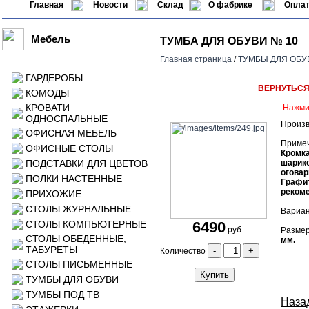
Главная
Новости
Склад
О фабрике
Оплат
Мебель
ТУМБА ДЛЯ ОБУВИ № 10
Главная страница
/
ТУМБЫ ДЛЯ ОБУ
ГАРДЕРОБЫ
ВЕРНУТЬС
КОМОДЫ
КРОВАТИ
Нажми
ОДНОСПАЛЬНЫЕ
Произв
ОФИСНАЯ МЕБЕЛЬ
Приме
ОФИСНЫЕ СТОЛЫ
Кромка
ПОДСТАВКИ ДЛЯ ЦВЕТОВ
шарик
оговар
ПОЛКИ НАСТЕННЫЕ
Графит
рекоме
ПРИХОЖИЕ
СТОЛЫ ЖУРНАЛЬНЫЕ
Вариан
СТОЛЫ КОМПЬЮТЕРНЫЕ
6490
руб
Размер
СТОЛЫ ОБЕДЕННЫЕ,
мм.
ТАБУРЕТЫ
-
+
Количество
СТОЛЫ ПИСЬМЕННЫЕ
Купить
ТУМБЫ ДЛЯ ОБУВИ
ТУМБЫ ПОД ТВ
Назад