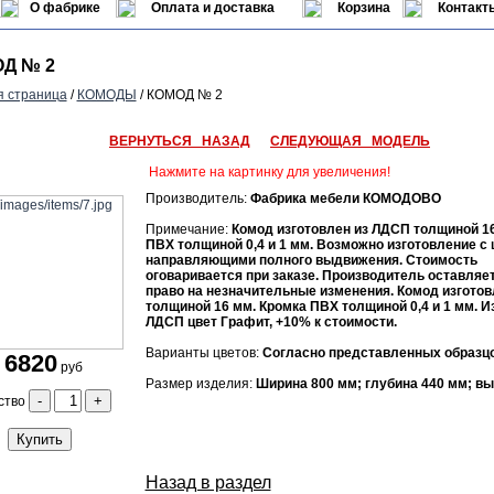
О фабрике
Оплата и доставка
Корзина
Контакт
Д № 2
я страница
/
КОМОДЫ
/ КОМОД № 2
ВЕРНУТЬСЯ НАЗАД
СЛЕДУЮЩАЯ МОДЕЛЬ
Нажмите на картинку для увеличения!
Производитель:
Фабрика мебели КОМОДОВО
Примечание:
Комод изготовлен из ЛДСП толщиной 16
ПВХ толщиной 0,4 и 1 мм. Возможно изготовление 
направляющими полного выдвижения. Стоимость
оговаривается при заказе. Производитель оставляет
право на незначительные изменения. Комод изгото
толщиной 16 мм. Кромка ПВХ толщиной 0,4 и 1 мм. И
ЛДСП цвет Графит, +10% к стоимости.
Варианты цветов:
Согласно представленных образцо
6820
руб
Размер изделия:
Ширина 800 мм; глубина 440 мм; вы
-
+
ство
Купить
Назад в раздел