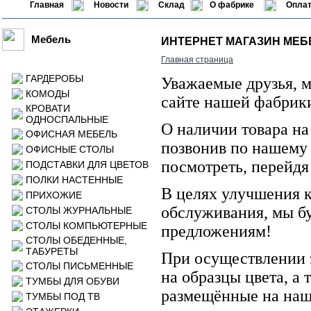
Главная
Новости
Склад
О фабрике
Оплат
Мебель
ИНТЕРНЕТ МАГАЗИН МЕ
Главная страница
ГАРДЕРОБЫ
Уважаемые друзья, 
КОМОДЫ
сайте нашей фабрик
КРОВАТИ
ОДНОСПАЛЬНЫЕ
О наличии товара на
ОФИСНАЯ МЕБЕЛЬ
позвонив по нашему 
ОФИСНЫЕ СТОЛЫ
посмотреть, перейдя
ПОДСТАВКИ ДЛЯ ЦВЕТОВ
ПОЛКИ НАСТЕННЫЕ
В целях улучшения к
ПРИХОЖИЕ
обслуживания, мы б
СТОЛЫ ЖУРНАЛЬНЫЕ
СТОЛЫ КОМПЬЮТЕРНЫЕ
предложениям!
СТОЛЫ ОБЕДЕННЫЕ,
ТАБУРЕТЫ
При осуществлении з
СТОЛЫ ПИСЬМЕННЫЕ
на образцы цвета, а 
ТУМБЫ ДЛЯ ОБУВИ
размещённые на наш
ТУМБЫ ПОД ТВ